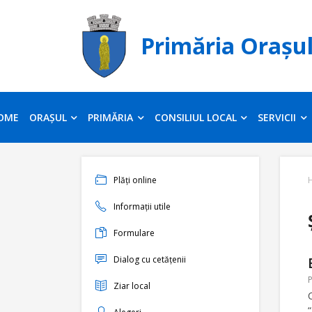
Primăria Orașu
OME
ORAȘUL
PRIMĂRIA
CONSILIUL LOCAL
SERVICII
Plăți online
Informații utile
Formulare
Dialog cu cetățenii
P
Ziar local