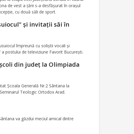
na de vest a ţării s-a desfăşurat în oraşul
cepţie, cu două săli de sport.
ocul" şi invitaţii săi în
uiocul împreună cu soliştii vocali şi
 a postului de televiziune Favorit Bucureşti.
coli din judeţ la Olimpiada
entat Şcoala Generală Nr.2 Sântana la
 Seminarul Teologic Ortodox Arad.
Sântana va găzdui meciul amical dintre