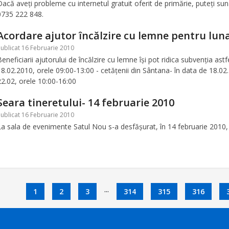
Dacă aveţi probleme cu internetul gratuit oferit de primărie, puteţi su
0735 222 848.
Acordare ajutor încălzire cu lemne pentru lun
ublicat 16 Februarie 2010
eneficiarii ajutorului de încălzire cu lemne îşi pot ridica subvenţia astf
18.02.2010, orele 09:00-13:00 - cetăţenii din Sântana- în data de 18.02.2
22.02, orele 10:00-16:00
Seara tineretului- 14 februarie 2010
ublicat 16 Februarie 2010
La sala de evenimente Satul Nou s-a desfăşurat, în 14 februarie 2010, ba
...
1
2
3
314
315
316