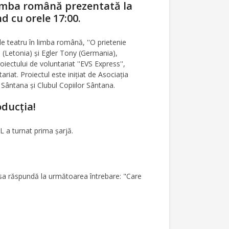
 limba română prezentată la
d cu orele 17:00.
de teatru în limba română, ''O prietenie
s (Letonia) şi Egler Tony (Germania),
iectului de voluntariat ''EVS Express'',
riat. Proiectul este iniţiat de Asociaţia
 Sântana şi Clubul Copiilor Sântana.
ducţia!
 a turnat prima şarjă.
t sa răspundă la următoarea întrebare: "Care