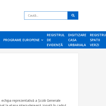
REGISTRUL
DIGITIZARE
REGISTR
PROGRAME EUROPENE
DE
CASA
SPATII
EVIDENȚĂ
URBARIALA
VERZI
echipa reprezentativă a Şcolii Generale
pat la etapa interjudeţeană zonală în cadrul