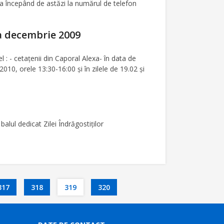
na începând de astăzi la numărul de telefon
a decembrie 2009
el : - cetaţenii din Caporal Alexa- în data de
010, orele 13:30-16:00 şi în zilele de 19.02 şi
lul dedicat Zilei Îndrăgostiţilor
317
318
319
320