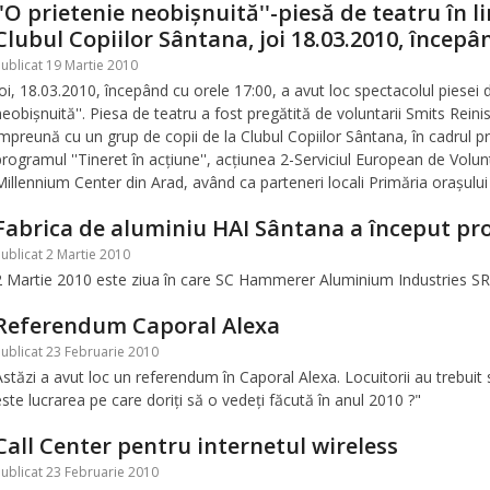
''O prietenie neobişnuită''-piesă de teatru în
Clubul Copiilor Sântana, joi 18.03.2010, începân
ublicat 19 Martie 2010
Joi, 18.03.2010, începând cu orele 17:00, a avut loc spectacolul piesei 
neobişnuită''. Piesa de teatru a fost pregătită de voluntarii Smits Reini
împreună cu un grup de copii de la Clubul Copiilor Sântana, în cadrul pro
programul ''Tineret în acţiune'', acţiunea 2-Serviciul European de Volunta
Millennium Center din Arad, având ca parteneri locali Primăria oraşului
Fabrica de aluminiu HAI Sântana a început pro
ublicat 2 Martie 2010
2 Martie 2010 este ziua în care SC Hammerer Aluminium Industries SRL
Referendum Caporal Alexa
ublicat 23 Februarie 2010
Astăzi a avut loc un referendum în Caporal Alexa. Locuitorii au trebui
este lucrarea pe care doriţi să o vedeţi făcută în anul 2010 ?"
Call Center pentru internetul wireless
ublicat 23 Februarie 2010