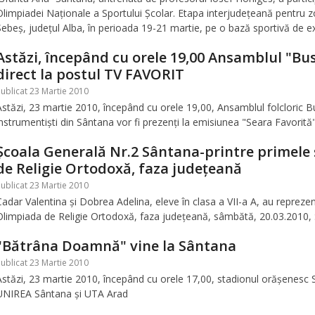
Olimpiadei Naţionale a Sportului Şcolar. Etapa interjudeţeană pentru zo
Sebeş, judeţul Alba, în perioada 19-21 martie, pe o bază sportivă de ex
Astăzi, începând cu orele 19,00 Ansamblul "Busui
direct la postul TV FAVORIT
ublicat 23 Martie 2010
Astăzi, 23 martie 2010, începând cu orele 19,00, Ansamblul folcloric Bus
instrumentişti din Sântana vor fi prezenţi la emisiunea "Seara Favorită"
Şcoala Generală Nr.2 Sântana-printre primele ş
de Religie Ortodoxă, faza judeţeană
ublicat 23 Martie 2010
Cadar Valentina şi Dobrea Adelina, eleve în clasa a VII-a A, au reprez
Olimpiada de Religie Ortodoxă, faza judeţeană, sâmbătă, 20.03.2010,
"Bătrâna Doamnă" vine la Sântana
ublicat 23 Martie 2010
Astăzi, 23 martie 2010, începând cu orele 17,00, stadionul orăşenesc 
UNIREA Sântana şi UTA Arad