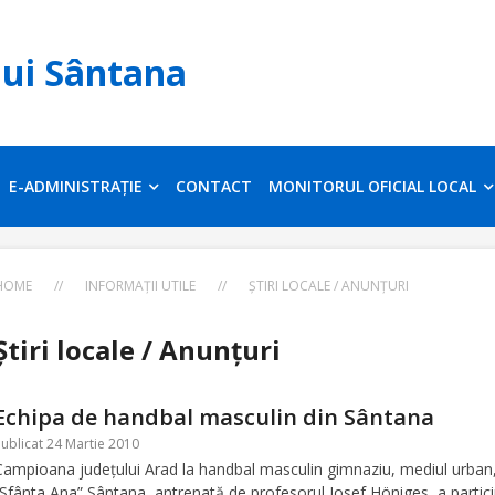
lui Sântana
E-ADMINISTRAȚIE
CONTACT
MONITORUL OFICIAL LOCAL
HOME
//
INFORMAȚII UTILE
//
ȘTIRI LOCALE / ANUNȚURI
Știri locale / Anunțuri
Echipa de handbal masculin din Sântana
ublicat 24 Martie 2010
Campioana judeţului Arad la handbal masculin gimnaziu, mediul urban, 
“Sfânta Ana” Sântana, antrenată de profesorul Iosef Höniges, a partici