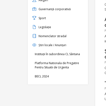
Alegeri
Guvernanță corporativă
Sport
Legislație
P
Nomenclator stradal
Știri locale / Anunțuri
Instituții în subordinea CL Sântana
P
Platforma Nationala de Pregatire
Pentru Situatii de Urgenta
BECL 2024
P