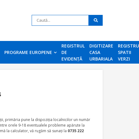
REGISTRUL
DIGITIZARE
REGISTR
PROGRAME EUROPENE
DE
CASA
SPATII
EVIDENȚĂ
URBARIALA
VERZI
s
 primăria pune la dispoziţia localnicilor un număr
e între orele 9-18 eventualele probleme apărute la
emă la calculator, vă rugăm să sunaţi la
0735 222