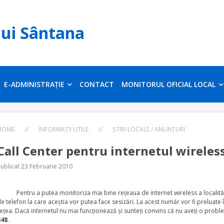
lui Sântana
E-ADMINISTRAȚIE
CONTACT
MONITORUL OFICIAL LOCAL
HOME
//
INFORMAȚII UTILE
//
ȘTIRI LOCALE / ANUNȚURI
Call Center pentru internetul wireles
ublicat 23 Februarie 2010
entru a putea monitoriza mai bine reţeaua de internet wireless a localităţii,
e telefon la care aceştia vor putea face sesizări. La acest număr vor fi preluat
eţea. Dacă internetul nu mai funcţionează şi sunteţi convins că nu aveţi o probl
848
.