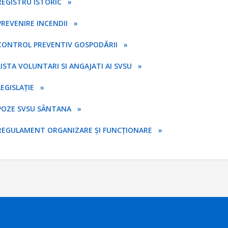
REGISTRU ISTORIC »
PREVENIRE INCENDII »
CONTROL PREVENTIV GOSPODĂRII »
LISTA VOLUNTARI SI ANGAJATI AI SVSU »
LEGISLAȚIE »
POZE SVSU SÂNTANA »
REGULAMENT ORGANIZARE ȘI FUNCȚIONARE »