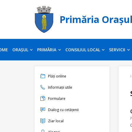
Primăria Orașu
OME
ORAȘUL
PRIMĂRIA
CONSILIUL LOCAL
SERVICII
Plăți online
Informații utile
Formulare
Dialog cu cetățenii
P
Ziar local