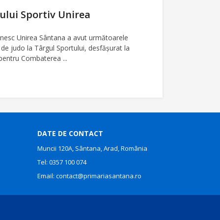
bului Sportiv Unirea
şenesc Unirea Sântana a avut următoarele
 de judo la Târgul Sportului, desfăşurat la
, pentru Combaterea ...
DATE DE CONTACT
Muncii 120A, Sântana, Arad, România
Tel:
0357 100 074
Email:
contact@primariasantana.ro