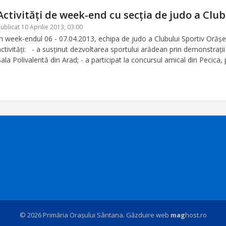
Activităţi de week-end cu secţia de judo a Clu
ublicat 10 Aprilie 2013, 03:00
În week-endul 06 - 07.04.2013, echipa de judo a Clubului Sportiv Oră
activităţi: - a susţinut dezvoltarea sportului arădean prin demonstraţii
Sala Polivalentă din Arad; - a participat la concursul amical din Pecica
© 2026 Primăria Orașului Sântana. Găzduire web
mag
host.ro