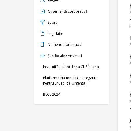
Alegeri
Guvernanță corporativă
P
Sport
Legislație
Nomenclator stradal
P
Știri locale / Anunțuri
P
Instituții în subordinea CL Sântana
Platforma Nationala de Pregatire
P
Pentru Situatii de Urgenta
BECL 2024
P
P