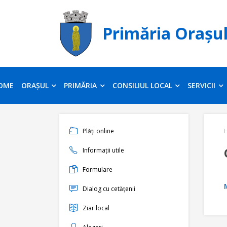
Primăria Orașu
OME
ORAȘUL
PRIMĂRIA
CONSILIUL LOCAL
SERVICII
Plăți online
Informații utile
Formulare
Dialog cu cetățenii
Ziar local