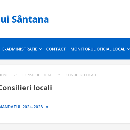
lui Sântana
E-ADMINISTRAȚIE
CONTACT
MONITORUL OFICIAL LOCAL
HOME
//
CONSILIUL LOCAL
//
CONSILIERI LOCALI
Consilieri locali
MANDATUL 2024-2028 »