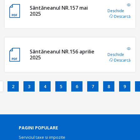
Sântăneanul NR.157 mai
Deschide
2025
Descarcă
Sântăneanul NR.156 aprilie
Deschide
2025
Descarcă
2
3
4
5
6
7
8
9
PAGINI POPULARE
Serviciul taxe si impozite