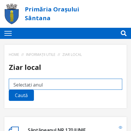
Primăria Orașului
Sântana
HOME
//
INFORMAȚII UTILE
//
ZIAR LOCAL
Ziar local
Caută
Sântăneanul NR.170 IUNIE