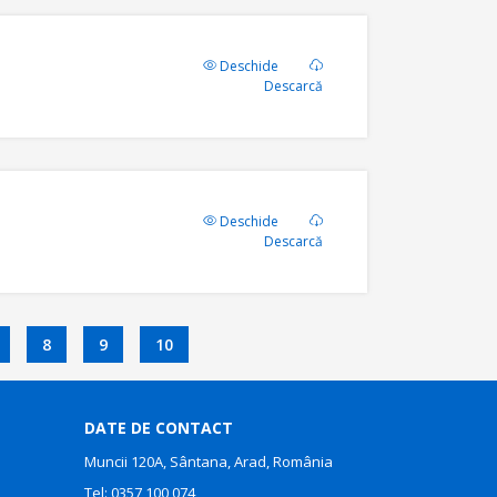
Deschide
Descarcă
Deschide
Descarcă
8
9
10
DATE DE CONTACT
Muncii 120A, Sântana, Arad, România
Tel:
0357 100 074