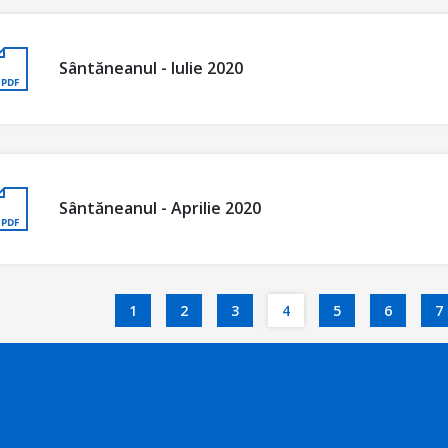
Sântăneanul - Iulie 2020
Sântăneanul - Aprilie 2020
1
2
3
4
5
6
7