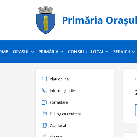
Primăria Orașu
OME
ORAȘUL
PRIMĂRIA
CONSILIUL LOCAL
SERVICII
Plăți online
Informații utile
Formulare
Dialog cu cetățenii
Ziar local