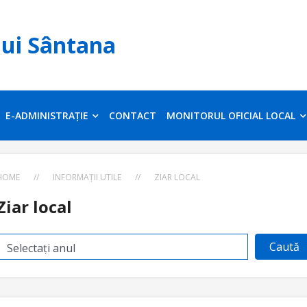
lui Sântana
E-ADMINISTRAȚIE
CONTACT
MONITORUL OFICIAL LOCAL
HOME
//
INFORMAȚII UTILE
//
ZIAR LOCAL
Ziar local
Caută