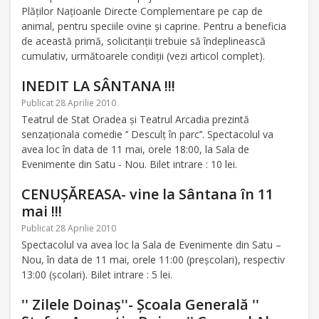
Plăţilor Naţioanle Directe Complementare pe cap de
animal, pentru speciile ovine şi caprine. Pentru a beneficia
de această primă, solicitanţii trebuie să îndeplinească
cumulativ, următoarele condiţii (vezi articol complet).
INEDIT LA SÂNTANA !!!
Publicat 28 Aprilie 2010
Teatrul de Stat Oradea şi Teatrul Arcadia prezintă
senzaţionala comedie ’’ Desculţ în parc’’. Spectacolul va
avea loc în data de 11 mai, orele 18:00, la Sala de
Evenimente din Satu - Nou. Bilet intrare : 10 lei.
CENUŞĂREASA- vine la Sântana în 11
mai !!!
Publicat 28 Aprilie 2010
Spectacolul va avea loc la Sala de Evenimente din Satu –
Nou, în data de 11 mai, orele 11:00 (preşcolari), respectiv
13:00 (şcolari). Bilet intrare : 5 lei.
'' Zilele Doinaş''- Şcoala Generală ''