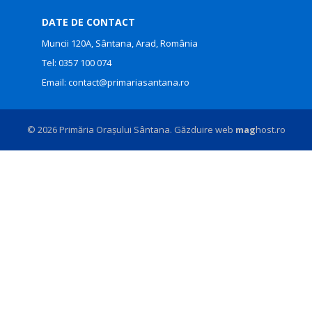
DATE DE CONTACT
Muncii 120A, Sântana, Arad, România
Tel:
0357 100 074
Email:
contact@primariasantana.ro
© 2026 Primăria Orașului Sântana. Găzduire web
mag
host.ro