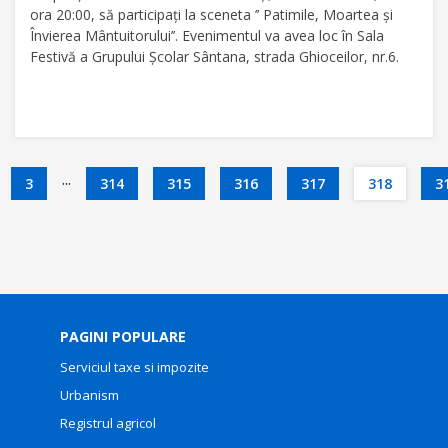
ora 20:00, să participaţi la sceneta ’’ Patimile, Moartea şi
Învierea Mântuitorului’’. Evenimentul va avea loc în Sala
Festivă a Grupului Şcolar Sântana, strada Ghioceilor, nr.6.
...
3
314
315
316
317
318
3
PAGINI POPULARE
Serviciul taxe si impozite
Urbanism
Registrul agricol