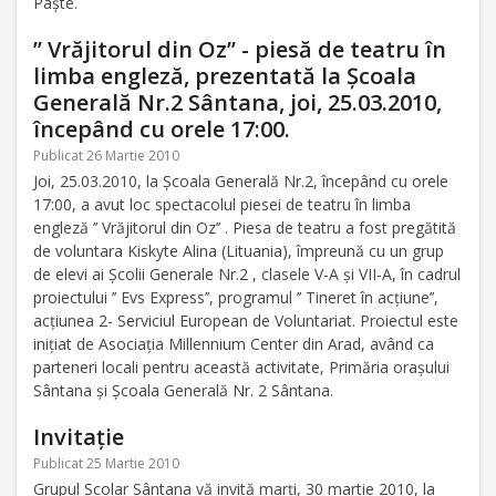
Paşte.
’’ Vrăjitorul din Oz’’ - piesă de teatru în
limba engleză, prezentată la Şcoala
Generală Nr.2 Sântana, joi, 25.03.2010,
începând cu orele 17:00.
Publicat 26 Martie 2010
Joi, 25.03.2010, la Şcoala Generală Nr.2, începând cu orele
17:00, a avut loc spectacolul piesei de teatru în limba
engleză ’’ Vrăjitorul din Oz’’ . Piesa de teatru a fost pregătită
de voluntara Kiskyte Alina (Lituania), împreună cu un grup
de elevi ai Şcolii Generale Nr.2 , clasele V-A şi VII-A, în cadrul
proiectului ’’ Evs Express’’, programul ’’ Tineret în acţiune’’,
acţiunea 2- Serviciul European de Voluntariat. Proiectul este
iniţiat de Asociaţia Millennium Center din Arad, având ca
parteneri locali pentru această activitate, Primăria oraşului
Sântana şi Şcoala Generală Nr. 2 Sântana.
Invitaţie
Publicat 25 Martie 2010
Grupul Şcolar Sântana vă invită marţi, 30 martie 2010, la