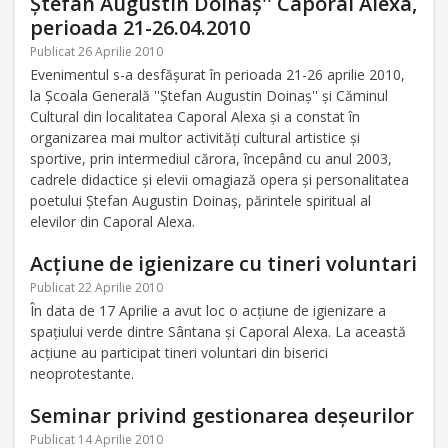
Ştefan Augustin Doinaş'' Caporal Alexa,
perioada 21-26.04.2010
Publicat 26 Aprilie 2010
Evenimentul s-a desfăşurat în perioada 21-26 aprilie 2010,
la Şcoala Generală ''Ştefan Augustin Doinaş'' şi Căminul
Cultural din localitatea Caporal Alexa şi a constat în
organizarea mai multor activităţi cultural artistice şi
sportive, prin intermediul cărora, începând cu anul 2003,
cadrele didactice şi elevii omagiază opera şi personalitatea
poetului Ştefan Augustin Doinaş, părintele spiritual al
elevilor din Caporal Alexa.
Acţiune de igienizare cu tineri voluntari
Publicat 22 Aprilie 2010
În data de 17 Aprilie a avut loc o acţiune de igienizare a
spaţiului verde dintre Sântana şi Caporal Alexa. La această
acţiune au participat tineri voluntari din biserici
neoprotestante.
Seminar privind gestionarea deşeurilor
Publicat 14 Aprilie 2010