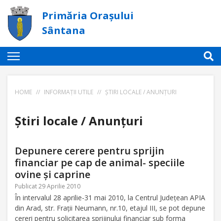
Primăria Orașului
Sântana
HOME
//
INFORMAȚII UTILE
//
ȘTIRI LOCALE / ANUNȚURI
Știri locale / Anunțuri
Depunere cerere pentru sprijin
financiar pe cap de animal- speciile
ovine şi caprine
Publicat 29 Aprilie 2010
În intervalul 28 aprilie-31 mai 2010, la Centrul Judeţean APIA
din Arad, str. Fraţii Neumann, nr.10, etajul III, se pot depune
cereri pentru solicitarea sprijinului financiar sub forma