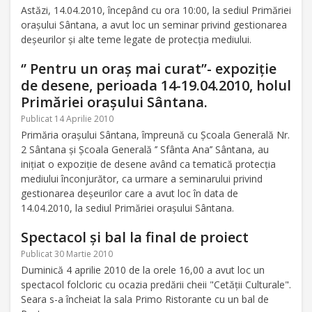
Astăzi, 14.04.2010, începând cu ora 10:00, la sediul Primăriei
oraşului Sântana, a avut loc un seminar privind gestionarea
deşeurilor şi alte teme legate de protecţia mediului.
‘’ Pentru un oraş mai curat’’- expoziţie
de desene, perioada 14-19.04.2010, holul
Primăriei oraşului Sântana.
Publicat 14 Aprilie 2010
Primăria oraşului Sântana, împreună cu Şcoala Generală Nr.
2 Sântana şi Şcoala Generală ’’ Sfânta Ana’’ Sântana, au
iniţiat o expoziţie de desene având ca tematică protecţia
mediului înconjurător, ca urmare a seminarului privind
gestionarea deşeurilor care a avut loc în data de
14.04.2010, la sediul Primăriei oraşului Sântana.
Spectacol şi bal la final de proiect
Publicat 30 Martie 2010
Duminică 4 aprilie 2010 de la orele 16,00 a avut loc un
spectacol folcloric cu ocazia predării cheii "Cetăţii Culturale".
Seara s-a încheiat la sala Primo Ristorante cu un bal de