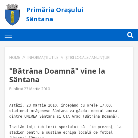
Primăria Orașului
Sântana
HOME
//
INFORMAȚII UTILE
//
ȘTIRI LOCALE / ANUNȚURI
"Bătrâna Doamnă" vine la
Sântana
Publicat 23 Martie 2010
Astăzi, 23 martie 2010, începând cu orele 17,00,
stadionul orăşenesc Sântana va găzdui meciul amical
dintre UNIREA Sântana şi UTA Arad (Bătrâna Doamnă).
Invităm toţi iubitorii sportului să fie prezenţi la
stadion pentru a susţine echipa locală de fotbal
"Unirea" Sântana.