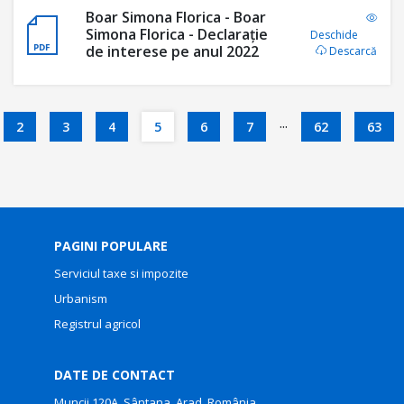
Boar Simona Florica - Boar
Simona Florica - Declarație
Deschide
de interese pe anul 2022
Descarcă
...
2
3
4
5
6
7
62
63
PAGINI POPULARE
Serviciul taxe si impozite
Urbanism
Registrul agricol
DATE DE CONTACT
Muncii 120A, Sântana, Arad, România