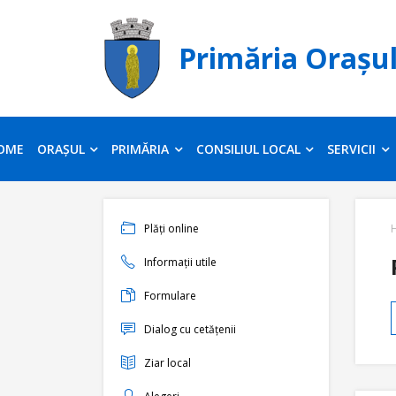
Primăria Orașu
OME
ORAȘUL
PRIMĂRIA
CONSILIUL LOCAL
SERVICII
Plăți online
Informații utile
Formulare
Dialog cu cetățenii
Ziar local