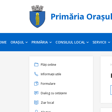
Primăria Orașu
OME
ORAȘUL
PRIMĂRIA
CONSILIUL LOCAL
SERVICII
Plăți online
Informații utile
Formulare
Dialog cu cetățenii
Ziar local