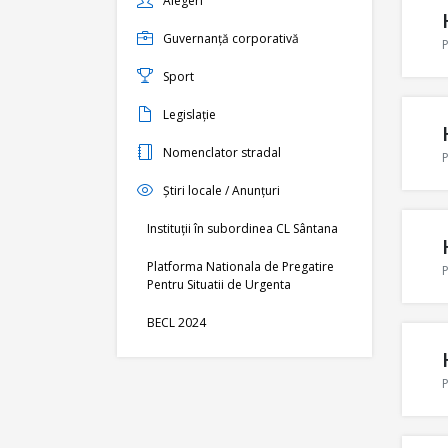
Alegeri
Guvernanță corporativă
P
Sport
Legislație
Nomenclator stradal
P
Știri locale / Anunțuri
Instituții în subordinea CL Sântana
Platforma Nationala de Pregatire
P
Pentru Situatii de Urgenta
BECL 2024
P