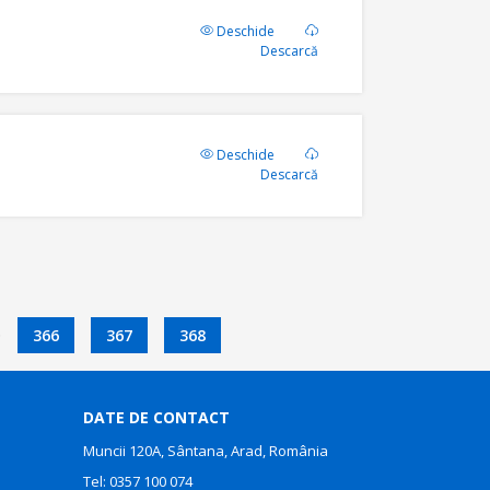
Deschide
Descarcă
Deschide
Descarcă
.
366
367
368
DATE DE CONTACT
Muncii 120A, Sântana, Arad, România
Tel:
0357 100 074