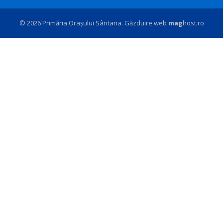
© 2026 Primăria Orașului Sântana. Găzduire web
mag
host.ro