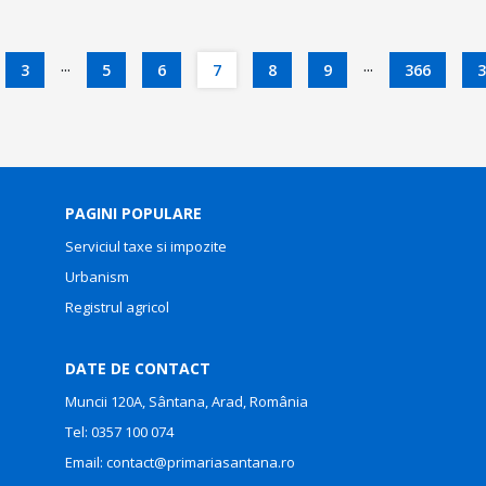
...
...
3
5
6
7
8
9
366
3
PAGINI POPULARE
Serviciul taxe si impozite
Urbanism
Registrul agricol
DATE DE CONTACT
Muncii 120A, Sântana, Arad, România
Tel:
0357 100 074
Email:
contact@primariasantana.ro