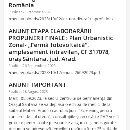
România
Publicat 2 Octombrie 2023
/media/uploads/2023/10/02/lectura-din-raftul-profi.docx
ANUNȚ ETAPA ELABORARĂRII
PROPUNERII FINALE : Plan Urbanistic
Zonal- „Fermă fotovoltaică”,
amplasament intravilan, CF 317078,
oraș Sântana, jud. Arad.
Publicat 26 Septembrie 2023
/media/uploads/2023/10/17/anunt-26092023.pdf
ANUNT IMPORTANT
Publicat 28 August 2023
Marți, 05.09.2023, la sediul centrului de permanență din
Orașul Sântana se va deplasa o echipa de medici de la
spitalul Matern Arad în cadrul acțiunii "Screening pentru
cancerul de col uterin", consultațiile și recoltările PAP vor fi
gratuite pentru toate persoanele asigurate și neasigurate.
Acțiunea se adresează femeilor cu vârsta între 25 și 64 de