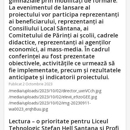
gimnaziale prin mobilități de formare.
La evenimentul de lansare al
proiectului vor participa reprezentanţi
ai beneficiarului, reprezentanți ai
Consiliului Local Sântana, ai
Comitetului de Părinți ai școlii, cadrele
didactice, reprezentanţi ai agenților
economici, ai mass-media. În cadrul
conferinţei au fost prezentate
obiectivele, activităţile ce urmează să
fie implementate, precum şi rezultatele
anticipate şi indicatorii proiectului.
Publicat 2 Octombrie 2023
/media/uploads/2023/10/02/director_uxnVCch.jpg
/media/uploads/2023/10/02/elevii_e9zoGEE.jpg
/media/uploads/2023/10/02/img-20230911-
wa0023_erqhBuu.jpg
Lectura – o prioritate pentru Liceul
Tehnologic Stefan Hell Santana si Profi