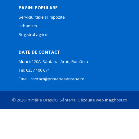
PAGINI POPULARE
Serviciul taxe si impozite
Urbanism
Registrul agricol
DATE DE CONTACT
Muncii 120A, Sântana, Arad, România
Tel:
0357 100 074
Email:
contact@primariasantana.ro
© 2026 Primăria Orașului Sântana. Găzduire web
mag
host.ro