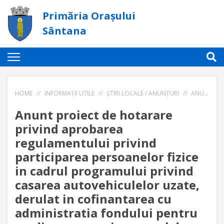
Primăria Orașului
Sântana
HOME
//
INFORMAȚII UTILE
//
ȘTIRI LOCALE / ANUNȚURI
//
ANUNT PROIECT DE HOTARARE PRIVIND APROBAREA REGULAMENTULUI PRIVIND PARTICIPAREA PERSOANELOR FIZICE IN CADRUL PROGRAMULUI PRIVIND CASAREA AUTOVEHICULELOR UZATE, DERULAT IN COFINANTAREA CU ADMINISTRATIA FONDULUI PENTRU MEDIU PRECUM SI PROCESUL DE INREGISTRAREA AL ACESTORA NR.5 / 22.08.2023
Anunt proiect de hotarare
privind aprobarea
regulamentului privind
participarea persoanelor fizice
in cadrul programului privind
casarea autovehiculelor uzate,
derulat in cofinantarea cu
administratia fondului pentru