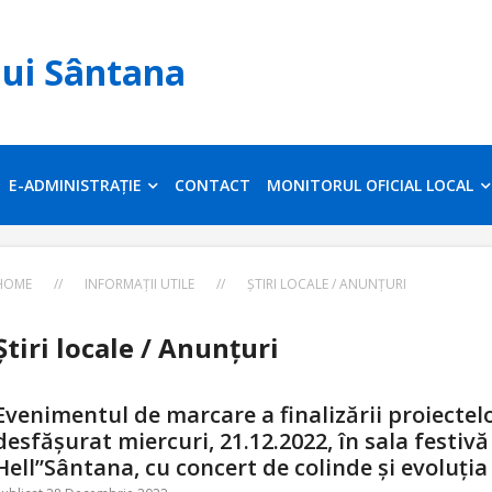
lui Sântana
E-ADMINISTRAȚIE
CONTACT
MONITORUL OFICIAL LOCAL
HOME
//
INFORMAȚII UTILE
//
ȘTIRI LOCALE / ANUNȚURI
Știri locale / Anunțuri
Evenimentul de marcare a finalizării proiecte
desfășurat miercuri, 21.12.2022, în sala festiv
Hell”Sântana, cu concert de colinde și evoluți