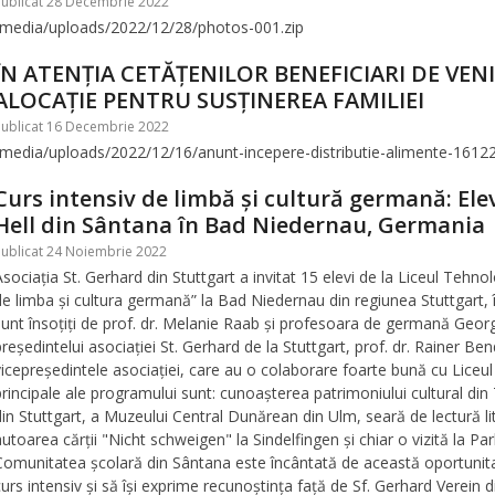
Publicat 28 Decembrie 2022
/media/uploads/2022/12/28/photos-001.zip
ÎN ATENȚIA CETĂȚENILOR BENEFICIARI DE VEN
ALOCAȚIE PENTRU SUSȚINEREA FAMILIEI
Publicat 16 Decembrie 2022
/media/uploads/2022/12/16/anunt-incepere-distributie-alimente-1612
Curs intensiv de limbă și cultură germană: Ele
Hell din Sântana în Bad Niedernau, Germania
Publicat 24 Noiembrie 2022
Asociația St. Gerhard din Stuttgart a invitat 15 elevi de la Liceul Tehno
de limba și cultura germană” la Bad Niedernau din regiunea Stuttgart, 
sunt însoțiți de prof. dr. Melanie Raab și profesoara de germană Georg
președintelui asociației St. Gerhard de la Stuttgart, prof. dr. Rainer Be
vicepreședintele asociației, care au o colaborare foarte bună cu Liceu
principale ale programului sunt: cunoașterea patrimoniului cultural d
din Stuttgart, a Muzeului Central Dunărean din Ulm, seară de lectură 
autoarea cărții "Nicht schweigen" la Sindelfingen și chiar o vizită la 
Comunitatea școlară din Sântana este încântată de această oportunitate 
curs intensiv și să își exprime recunoștința față de Sf. Gerhard Verein d