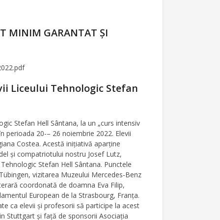
IT MINIM GARANTAT ȘI
2022.pdf
vii Liceului Tehnologic Stefan
logic Stefan Hell Sântana, la un „curs intensiv
în perioada 20-– 26 noiembrie 2022. Elevii
iana Costea. Acestă inițiativă aparține
ndel și compatriotului nostru Josef Lutz,
l Tehnologic Stefan Hell Sântana. Punctele
in Tübingen, vizitarea Muzeului Mercedes-Benz
literară coordonată de doamna Eva Filip,
Parlamentul European de la Strasbourg, Franța.
ca elevii și profesorii să participe la acest
in Stuttgart și față de sponsorii Asociația