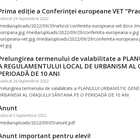
Prima ediție a Conferinței europeane VET ”Pra
ublicat 29 Septembrie 2022
/media/uploads/2022/09/29/articol-conferinta-europeana-vet.docx /m
europana.jpg /media/uploads/2022/09/29/conferinta-europeana-v.jpg
europeana-vet.jpg /media/uploads/2022/09/29/conferinta-europeana.
vet.jpg
Prelungirea termenului de valabilitate a PL
A REGULAMENTULUI LOCAL DE URBANISM AL 
PERIOADĂ DE 10 ANI
ublicat 26 Septembrie 2022
Prelungirea termenului de valabilitate a PLANULUI URBANISTIC G
URBANISM AL ORAȘULUI SÂNTANA PE O PERIOADĂ DE 10 ANI
Anunt
ublicat 5 Septembrie 2022
/media/uploads/2022/09/05/anunt.pdf
Anunt important pentru elevi!