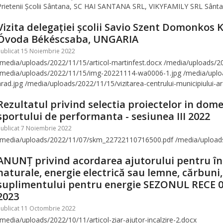
Prietenii Școlii Sântana, SC HAI SANTANA SRL, VIKYFAMILY SRL Sânta
Vizita delegației școlii Savio Szent Domonkos K
Óvoda Békéscsaba, UNGARIA
Publicat 15 Noiembrie 2022
/media/uploads/2022/11/15/articol-martinfest.docx /media/uploads/202
/media/uploads/2022/11/15/img-20221114-wa0006-1.jpg /media/uploads
arad.jpg /media/uploads/2022/11/15/vizitarea-centrului-municipiului-ar
Rezultatul privind selectia proiectelor in do
sportului de performanta - sesiunea III 2022
ublicat 7 Noiembrie 2022
/media/uploads/2022/11/07/skm_22722110716500.pdf /media/uploa
ANUNȚ privind acordarea ajutorului pentru înc
naturale, energie electrică sau lemne, cărbuni, 
suplimentului pentru energie SEZONUL RECE 0
2023
Publicat 11 Octombrie 2022
/media/uploads/2022/10/11/articol-ziar-ajutor-incalzire-2.docx