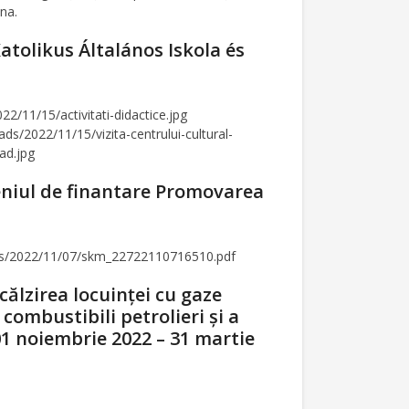
na.
atolikus Általános Iskola és
2/11/15/activitati-didactice.jpg
/2022/11/15/vizita-centrului-cultural-
ad.jpg
meniul de finantare Promovarea
ds/2022/11/07/skm_22722110716510.pdf
ălzirea locuinţei cu gaze
combustibili petrolieri și a
1 noiembrie 2022 – 31 martie