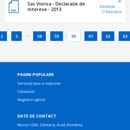
Sas Viorica - Declaraţie de
Deschide
interese - 2013
Descarcă
...
2
3
58
59
60
61
62
63
PAGINI POPULARE
Serviciul taxe si impozite
Urbanism
Registrul agricol
DATE DE CONTACT
Muncii 120A, Sântana, Arad, România