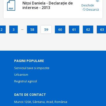
Nițoi Daniela - Declaraţie de
Deschide
interese - 2013
Descarcă
...
2
3
58
59
60
61
62
63
PAGINI POPULARE
Serviciul taxe si impozite
Urbanism
Registrul agricol
DATE DE CONTACT
Muncii 120A, Sântana, Arad, România