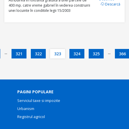
Atribuirea în folosinta gratuita a unei parcele de
Descarcă
400 mp. catre vreme gabriel în vederea construirii
unei locuinte în conditiile legii 15/2003
...
...
321
322
323
324
325
366
PAGINI POPULARE
Serviciul taxe si impozite
Urbanism
Registrul agricol