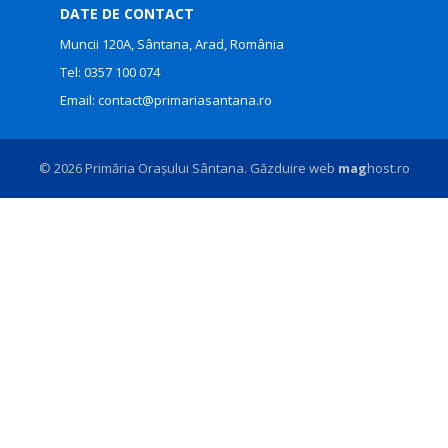
DATE DE CONTACT
Muncii 120A, Sântana, Arad, România
Tel:
0357 100 074
Email:
contact@primariasantana.ro
© 2026 Primăria Orașului Sântana. Găzduire web
mag
host.ro