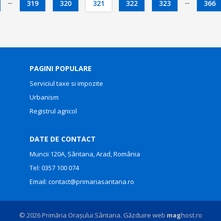
...
...
319
320
321
322
323
366
PAGINI POPULARE
Serviciul taxe si impozite
Urbanism
Registrul agricol
DATE DE CONTACT
Muncii 120A, Sântana, Arad, România
Tel:
0357 100 074
Email:
contact@primariasantana.ro
© 2026 Primăria Orașului Sântana. Găzduire web
mag
host.ro