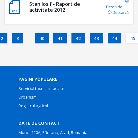
Stan Iosif - Raport de
Deschide
activitate 2012
Descarcă
...
2
3
40
41
42
43
44
45
PAGINI POPULARE
Serviciul taxe si impozite
Urbanism
Registrul agricol
DATE DE CONTACT
Muncii 120A, Sântana, Arad, România