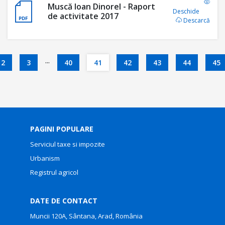
Muscă Ioan Dinorel - Raport
Deschide
de activitate 2017
Descarcă
...
2
3
40
41
42
43
44
45
PAGINI POPULARE
Serviciul taxe si impozite
Urbanism
Registrul agricol
DATE DE CONTACT
Muncii 120A, Sântana, Arad, România