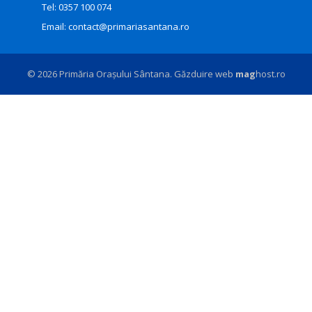
Tel:
0357 100 074
Email:
contact@primariasantana.ro
© 2026 Primăria Orașului Sântana. Găzduire web
mag
host.ro