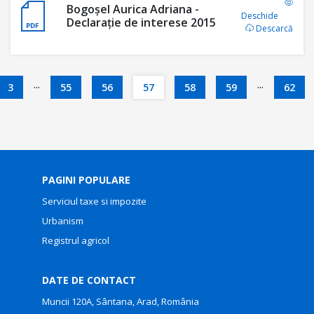
Bogoșel Aurica Adriana -
Deschide
Declaraţie de interese 2015
Descarcă
...
...
3
55
56
57
58
59
62
PAGINI POPULARE
Serviciul taxe si impozite
Urbanism
Registrul agricol
DATE DE CONTACT
Muncii 120A, Sântana, Arad, România