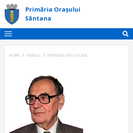
Primăria Orașului
Sântana
HOME
//
ORAȘUL
//
PERSONALITĂȚI LOCALE