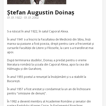
Ştefan Augustin Doinaş
01.01.1922 - 01.01.2002
S-a născut în anul 1922, în satul Caporal Alexa.
În anul 1941 s-a înscris la Facultatea de Medicină din Sibiu, însă
marea sa pasiune a fost poezia, drept pentru care a frecventat şi
cursurile Facultăţii de Litere şi Filosofie, la care s-a transferat mai
apoi.
După terminarea studiilor, Doinaş a predat pentru o vreme
literatura română la şcoala din Caporal Alexa, apoi la cea din
Hălmagiu şi din Gurahonţ.
În anul 1955 poetul a renunţat la învăţământ şi s-a stabilit la
Bucureşti.
În anul 1957 a fost arestat şi condamnat la un an de închisoare
pentru "omisiune de denunţ".
În 1992 a devenit membru al Academiei Române şi senator din
partea Partidului Alianţei Civice, în Parlamentul României.