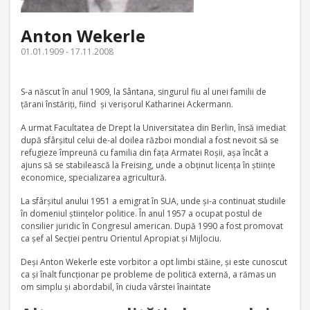
Anton Wekerle
01.01.1909 - 17.11.2008
S-a născut în anul 1909, la Sântana, singurul fiu al unei familii de
ţărani înstăriţi, fiind şi verişorul Katharinei Ackermann.
A urmat Facultatea de Drept la Universitatea din Berlin, însă imediat
după sfârşitul celui de-al doilea război mondial a fost nevoit să se
refugieze împreună cu familia din faţa Armatei Roşii, aşa încât a
ajuns să se stabilească la Freising, unde a obţinut licenţa în ştiinţe
economice, specializarea agricultură.
La sfârşitul anului 1951 a emigrat în SUA, unde şi-a continuat studiile
în domeniul ştiinţelor politice. În anul 1957 a ocupat postul de
consilier juridic în Congresul american. După 1990 a fost promovat
ca şef al Secţiei pentru Orientul Apropiat şi Mijlociu.
Deşi Anton Wekerle este vorbitor a opt limbi stăine, şi este cunoscut
ca şi înalt funcţionar pe probleme de politică externă, a rămas un
om simplu şi abordabil, în ciuda vârstei înaintate