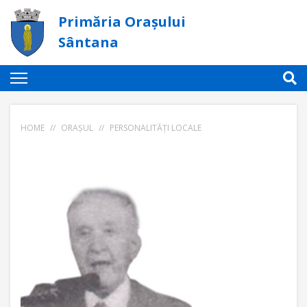
Primăria Orașului
Sântana
HOME
//
ORAȘUL
//
PERSONALITĂȚI LOCALE