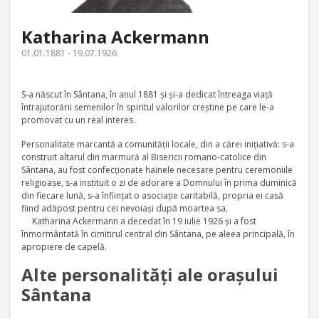
Katharina Ackermann
01.01.1881 - 19.07.1926
S-a născut în Sântana, în anul 1881 şi şi-a dedicat întreaga viaţă
întrajutorării semenilor în spiritul valorilor creştine pe care le-a
promovat cu un real interes.
Personalitate marcantă a comunităţii locale, din a cărei iniţiativă: s-a
construit altarul din marmură al Bisericii romano-catolice din
Sântana, au fost confecţionate hainele necesare pentru ceremoniile
religioase, s-a instituit o zi de adorare a Domnului în prima duminică
din fiecare lună, s-a înfiinţat o asociaţie caritabilă, propria ei casă
fiind adăpost pentru cei nevoiaşi după moartea sa.
Katharina Ackermann a decedat în 19 iulie 1926 şi a fost
înmormântată în cimitirul central din Sântana, pe aleea principală, în
apropiere de capelă.
Alte personalităţi ale oraşului
Sântana