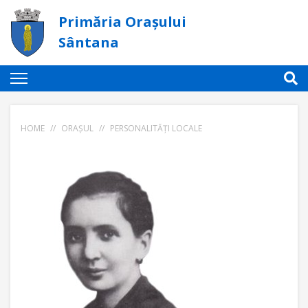
Primăria Orașului
Sântana
HOME
//
ORAȘUL
//
PERSONALITĂȚI LOCALE