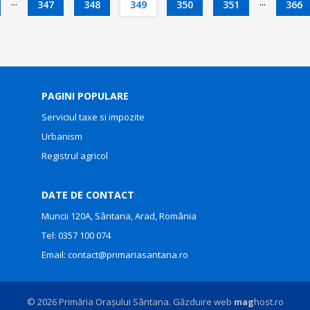
...
...
347
348
349
350
351
366
PAGINI POPULARE
Serviciul taxe si impozite
Urbanism
Registrul agricol
DATE DE CONTACT
Muncii 120A, Sântana, Arad, România
Tel:
0357 100 074
Email:
contact@primariasantana.ro
© 2026 Primăria Orașului Sântana. Găzduire web
mag
host.ro