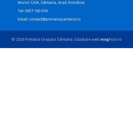
Muncii 120A, Sântana, Arad, România
Tel:
0357 100 074
Email:
contact@primariasantana.ro
© 2026 Primăria Orașului Sântana. Găzduire web
mag
host.ro