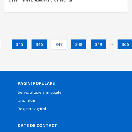
Desemnarea presedintelui de sedinta
...
...
345
346
347
348
349
366
PAGINI POPULARE
Serviciul taxe si impozite
Urbanism
Registrul agricol
DATE DE CONTACT