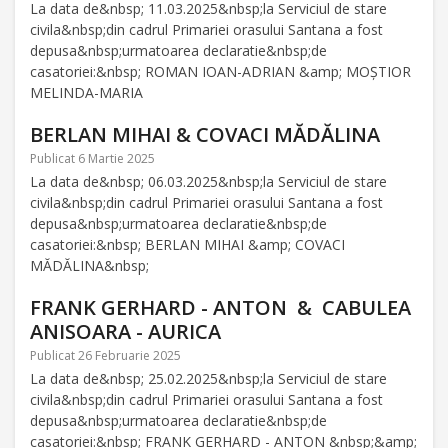
La data de&nbsp; 11.03.2025&nbsp;la Serviciul de stare
civila&nbsp;din cadrul Primariei orasului Santana a fost
depusa&nbsp;urmatoarea declaratie&nbsp;de
casatoriei:&nbsp; ROMAN IOAN-ADRIAN &amp; MOȘTIOR
MELINDA-MARIA
BERLAN MIHAI & COVACI MĂDĂLINA
Publicat 6 Martie 2025
La data de&nbsp; 06.03.2025&nbsp;la Serviciul de stare
civila&nbsp;din cadrul Primariei orasului Santana a fost
depusa&nbsp;urmatoarea declaratie&nbsp;de
casatoriei:&nbsp; BERLAN MIHAI &amp; COVACI
MĂDĂLINA&nbsp;
FRANK GERHARD - ANTON & CABULEA
ANISOARA - AURICA
Publicat 26 Februarie 2025
La data de&nbsp; 25.02.2025&nbsp;la Serviciul de stare
civila&nbsp;din cadrul Primariei orasului Santana a fost
depusa&nbsp;urmatoarea declaratie&nbsp;de
casatoriei:&nbsp; FRANK GERHARD - ANTON &nbsp;&amp;