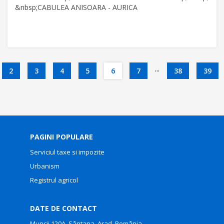
&nbsp;CABULEA ANISOARA - AURICA
...
2
3
4
5
6
7
38
39
PAGINI POPULARE
Serviciul taxe si impozite
Urbanism
Registrul agricol
DATE DE CONTACT
Muncii 120A, Sântana, Arad, România