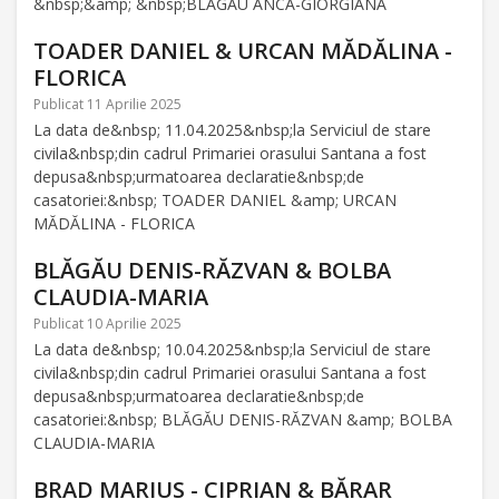
&nbsp;&amp; &nbsp;BLAGAU ANCA-GIORGIANA
TOADER DANIEL & URCAN MĂDĂLINA -
FLORICA
Publicat 11 Aprilie 2025
La data de&nbsp; 11.04.2025&nbsp;la Serviciul de stare
civila&nbsp;din cadrul Primariei orasului Santana a fost
depusa&nbsp;urmatoarea declaratie&nbsp;de
casatoriei:&nbsp; TOADER DANIEL &amp; URCAN
MĂDĂLINA - FLORICA
BLĂGĂU DENIS-RĂZVAN & BOLBA
CLAUDIA-MARIA
Publicat 10 Aprilie 2025
La data de&nbsp; 10.04.2025&nbsp;la Serviciul de stare
civila&nbsp;din cadrul Primariei orasului Santana a fost
depusa&nbsp;urmatoarea declaratie&nbsp;de
casatoriei:&nbsp; BLĂGĂU DENIS-RĂZVAN &amp; BOLBA
CLAUDIA-MARIA
BRAD MARIUS - CIPRIAN & BĂRAR