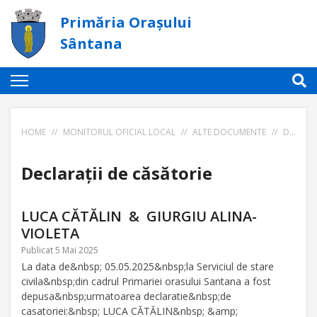
Primăria Orașului
Sântana
HOME
//
MONITORUL OFICIAL LOCAL
//
ALTE DOCUMENTE
//
DECLARAȚII DE CĂSĂTORIE
Declarații de căsătorie
LUCA CĂTĂLIN & GIURGIU ALINA-
VIOLETA
Publicat 5 Mai 2025
La data de&nbsp; 05.05.2025&nbsp;la Serviciul de stare
civila&nbsp;din cadrul Primariei orasului Santana a fost
depusa&nbsp;urmatoarea declaratie&nbsp;de
casatoriei:&nbsp; LUCA CĂTĂLIN&nbsp; &amp;