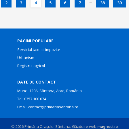
...
2
3
4
5
6
7
38
39
PAGINI POPULARE
Serviciul taxe si impozite
Urbanism
Registrul agricol
DATE DE CONTACT
Muncii 120A, Sântana, Arad, România
Tel:
0357 100 074
Email:
contact@primariasantana.ro
© 2026 Primăria Orașului Sântana. Găzduire web
mag
host.ro