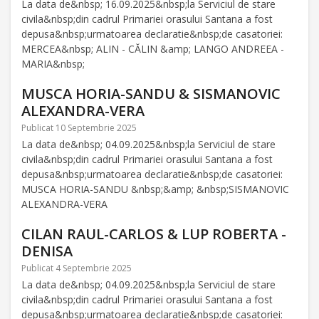
La data de&nbsp; 16.09.2025&nbsp;la Serviciul de stare
civila&nbsp;din cadrul Primariei orasului Santana a fost
depusa&nbsp;urmatoarea declaratie&nbsp;de casatoriei:
MERCEA&nbsp; ALIN - CĂLIN &amp; LANGO ANDREEA -
MARIA&nbsp;
MUSCA HORIA-SANDU & SISMANOVIC
ALEXANDRA-VERA
Publicat 10 Septembrie 2025
La data de&nbsp; 04.09.2025&nbsp;la Serviciul de stare
civila&nbsp;din cadrul Primariei orasului Santana a fost
depusa&nbsp;urmatoarea declaratie&nbsp;de casatoriei:
MUSCA HORIA-SANDU &nbsp;&amp; &nbsp;SISMANOVIC
ALEXANDRA-VERA
CILAN RAUL-CARLOS & LUP ROBERTA -
DENISA
Publicat 4 Septembrie 2025
La data de&nbsp; 04.09.2025&nbsp;la Serviciul de stare
civila&nbsp;din cadrul Primariei orasului Santana a fost
depusa&nbsp;urmatoarea declaratie&nbsp;de casatoriei: