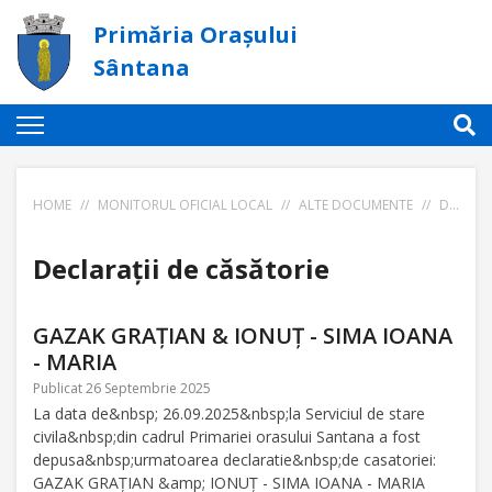
Primăria Orașului
Sântana
HOME
//
MONITORUL OFICIAL LOCAL
//
ALTE DOCUMENTE
//
DECLARAȚII DE CĂSĂTORIE
Declarații de căsătorie
GAZAK GRAȚIAN & IONUȚ - SIMA IOANA
- MARIA
Publicat 26 Septembrie 2025
La data de&nbsp; 26.09.2025&nbsp;la Serviciul de stare
civila&nbsp;din cadrul Primariei orasului Santana a fost
depusa&nbsp;urmatoarea declaratie&nbsp;de casatoriei:
GAZAK GRAȚIAN &amp; IONUȚ - SIMA IOANA - MARIA