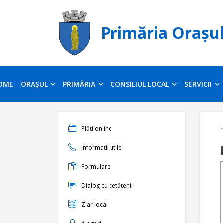
Primăria Orașu
OME
ORAȘUL
PRIMĂRIA
CONSILIUL LOCAL
SERVICII
Plăți online
Informații utile
Formulare
Dialog cu cetățenii
Ziar local