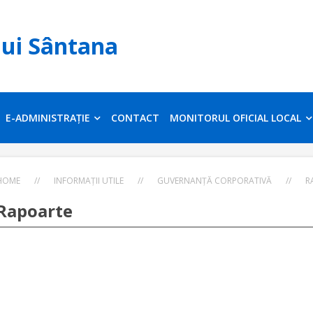
lui Sântana
E-ADMINISTRAȚIE
CONTACT
MONITORUL OFICIAL LOCAL
HOME
//
INFORMAȚII UTILE
//
GUVERNANȚĂ CORPORATIVĂ
//
R
Rapoarte