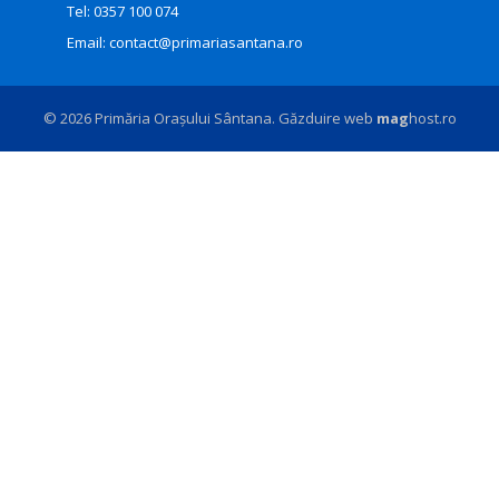
Tel:
0357 100 074
Email:
contact@primariasantana.ro
© 2026 Primăria Orașului Sântana. Găzduire web
mag
host.ro