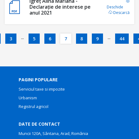
Igreț Alina Mariana -
Declarație de interese pe
Deschide
anul 2021
Descarcă
...
...
3
5
6
7
8
9
44
PAGINI POPULARE
Serviciul taxe si impozite
Urbanism
Registrul agricol
DATE DE CONTACT
Muncii 120A, Sântana, Arad, România