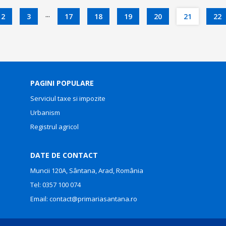
...
2
3
17
18
19
20
21
22
PAGINI POPULARE
Serviciul taxe si impozite
Urbanism
Registrul agricol
DATE DE CONTACT
Muncii 120A, Sântana, Arad, România
Tel:
0357 100 074
Email:
contact@primariasantana.ro