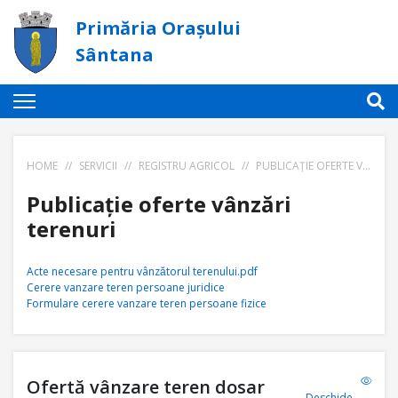
Primăria Orașului
Sântana
HOME
//
SERVICII
//
REGISTRU AGRICOL
//
PUBLICAȚIE OFERTE VÂNZĂRI TERENURI
Publicație oferte vânzări
terenuri
Acte necesare pentru vânzătorul terenului.pdf
Cerere vanzare teren persoane juridice
Formulare cerere vanzare teren persoane fizice
Ofertă vânzare teren dosar
Deschide