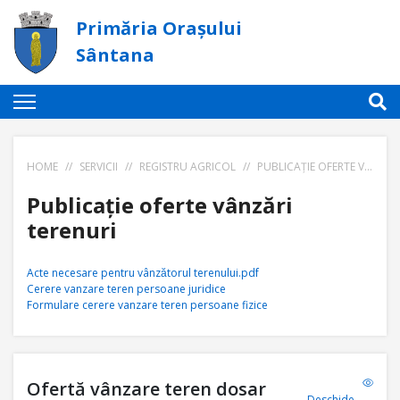
Primăria Orașului
Sântana
HOME
//
SERVICII
//
REGISTRU AGRICOL
//
PUBLICAȚIE OFERTE VÂNZĂRI TERENURI
Publicație oferte vânzări
terenuri
Acte necesare pentru vânzătorul terenului.pdf
Cerere vanzare teren persoane juridice
Formulare cerere vanzare teren persoane fizice
Ofertă vânzare teren dosar
Deschide