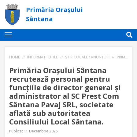
Primăria Orașului
Sântana
HOME
//
INFORMAȚII UTILE
//
ȘTIRI LOCALE / ANUNȚURI
//
PRIMĂRIA ORAȘULUI SÂNTANA RECRUTEAZĂ PERSONAL PENTRU FUNCȚIILE DE DIRECTOR GENERAL ȘI ADMINISTRATOR AL SC PREST COM SÂNTANA PAVAJ SRL, SOCIETATE AFLATĂ SUB AUTORITATEA CONSILIULUI LOCAL SÂNTANA.
Primăria Orașului Sântana
recrutează personal pentru
funcțiile de director general și
administrator al SC Prest Com
Sântana Pavaj SRL, societate
aflată sub autoritatea
Consiliului Local Sântana.
Publicat 11 Decembrie 2025