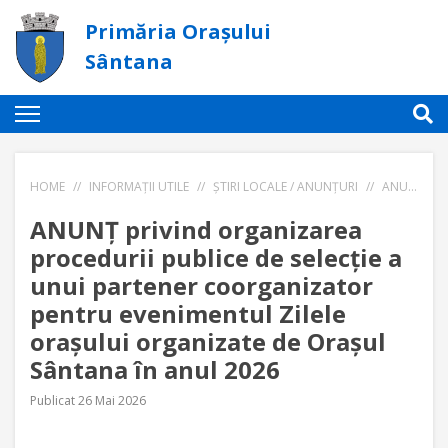
Primăria Orașului
Sântana
HOME
//
INFORMAȚII UTILE
//
ȘTIRI LOCALE / ANUNȚURI
//
ANUNȚ PRIVIND ORGANIZAREA PROCEDURII PUBLICE DE SELECȚIE A UNUI PARTENER COORGANIZATOR PENTRU EVENIMENTUL ZILELE ORAȘULUI ORGANIZATE DE ORAȘUL SÂNTANA ÎN ANUL 2026
ANUNȚ privind organizarea
procedurii publice de selecție a
unui partener coorganizator
pentru evenimentul Zilele
orașului organizate de Orașul
Sântana în anul 2026
Publicat 26 Mai 2026