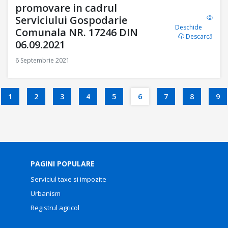
promovare in cadrul
Serviciului Gospodarie
Deschide
Comunala NR. 17246 DIN
Descarcă
06.09.2021
6 Septembrie 2021
1
2
3
4
5
6
7
8
9
PAGINI POPULARE
Serviciul taxe si impozite
Urbanism
Registrul agricol