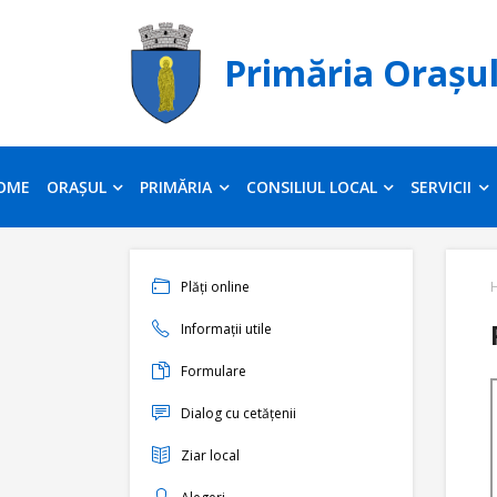
Primăria Orașu
OME
ORAȘUL
PRIMĂRIA
CONSILIUL LOCAL
SERVICII
Plăți online
Informații utile
Formulare
Dialog cu cetățenii
Ziar local