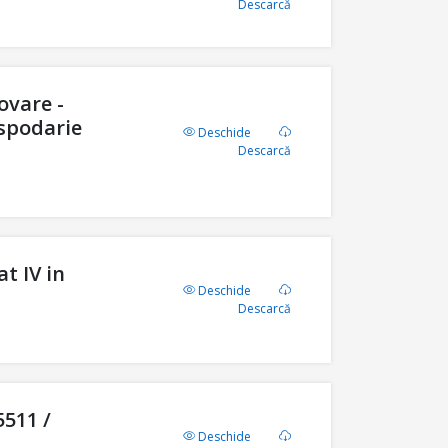
Descarcă
ovare -
ospodarie
Deschide
Descarcă
t IV in
Deschide
Descarcă
5511 /
Deschide