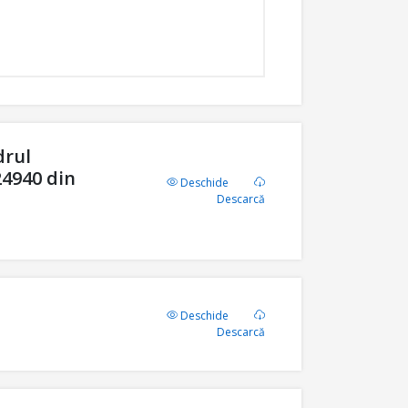
drul
4940 din
Deschide
Descarcă
Deschide
Descarcă