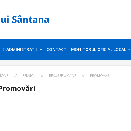
lui Sântana
E-ADMINISTRAȚIE
CONTACT
MONITORUL OFICIAL LOCAL
HOME
//
SERVICII
//
RESURSE UMANE
//
PROMOVĂRI
Promovări