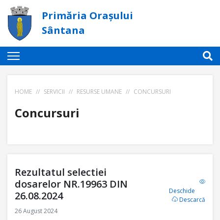
Primăria Orașului
Sântana
HOME
//
SERVICII
//
RESURSE UMANE
//
CONCURSURI
Concursuri
Rezultatul selectiei
dosarelor NR.19963 DIN
Deschide
26.08.2024
Descarcă
26 August 2024