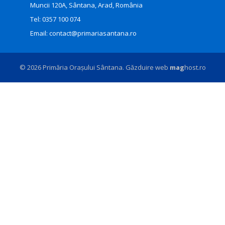
Muncii 120A, Sântana, Arad, România
Tel:
0357 100 074
Email:
contact@primariasantana.ro
© 2026 Primăria Orașului Sântana. Găzduire web
mag
host.ro