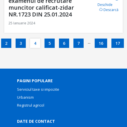
examenul de recrutare
Deschide
muncitor calificat-zidar
Descarcă
NR.1723 DIN 25.01.2024
25 Ianuarie 2024
...
2
3
4
5
6
7
16
17
PAGINI POPULARE
Serviciul taxe si impozite
Urbanism
Registrul agricol
DATE DE CONTACT