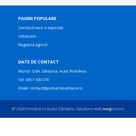
PAGINI POPULARE
Serviciul taxe si impozite
Urbanism
Registrul agricol
DATE DE CONTACT
Muncii 120A, Sântana, Arad, România
Tel:
0357 100 074
Email:
contact@primariasantana.ro
© 2026 Primăria Orașului Sântana. Găzduire web
mag
host.ro