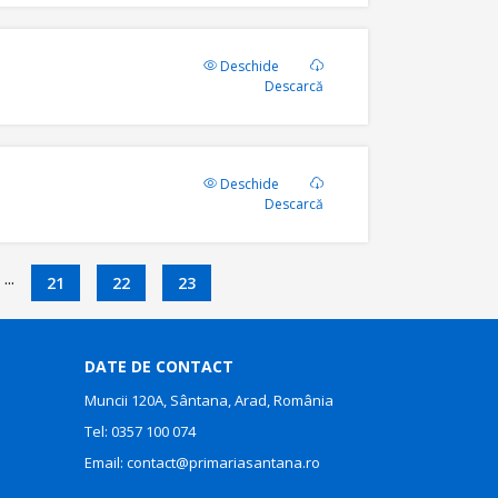
Deschide
Descarcă
Deschide
Descarcă
...
21
22
23
DATE DE CONTACT
Muncii 120A, Sântana, Arad, România
Tel:
0357 100 074
Email:
contact@primariasantana.ro