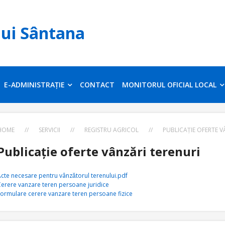
lui Sântana
E-ADMINISTRAȚIE
CONTACT
MONITORUL OFICIAL LOCAL
HOME
//
SERVICII
//
REGISTRU AGRICOL
//
PUBLICAȚIE OFERTE V
Publicație oferte vânzări terenuri
cte necesare pentru vânzătorul terenului.pdf
erere vanzare teren persoane juridice
ormulare cerere vanzare teren persoane fizice