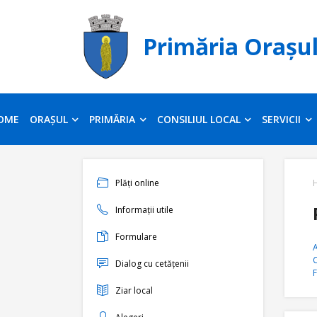
Primăria Orașu
OME
ORAȘUL
PRIMĂRIA
CONSILIUL LOCAL
SERVICII
Plăți online
Informații utile
Formulare
A
C
Dialog cu cetățenii
F
Ziar local