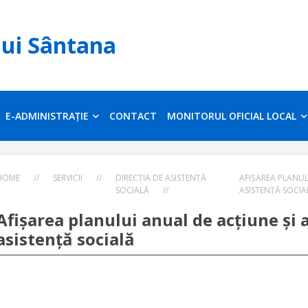
lui Sântana
E-ADMINISTRAȚIE
CONTACT
MONITORUL OFICIAL LOCAL
HOME
//
SERVICII
//
DIRECȚIA DE ASISTENȚĂ
AFIȘAREA PLANULU
SOCIALĂ
//
ASISTENȚĂ SOCIA
Afișarea planului anual de acțiune și a
asistență socială