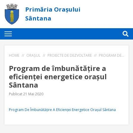
Primăria Orașului
Sântana
HOME
//
ORAȘUL
//
PROIECTE DE DEZVOLTARE
//
PROGRAM DE ÎMBUNĂTĂȚIRE A EFICIENȚEI ENERGETICE ORAȘUL SÂNTANA
Program de îmbunătățire a
eficienței energetice orașul
Sântana
Publicat 21 Mai 2020
Program De Îmbunătățire A Eficienței Energetice Orașul Sântana