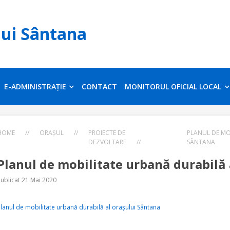
lui Sântana
E-ADMINISTRAȚIE
CONTACT
MONITORUL OFICIAL LOCAL
HOME
//
ORAȘUL
//
PROIECTE DE
PLANUL DE MO
DEZVOLTARE
//
SÂNTANA
Planul de mobilitate urbană durabilă 
ublicat 21 Mai 2020
lanul de mobilitate urbană durabilă al orașului Sântana