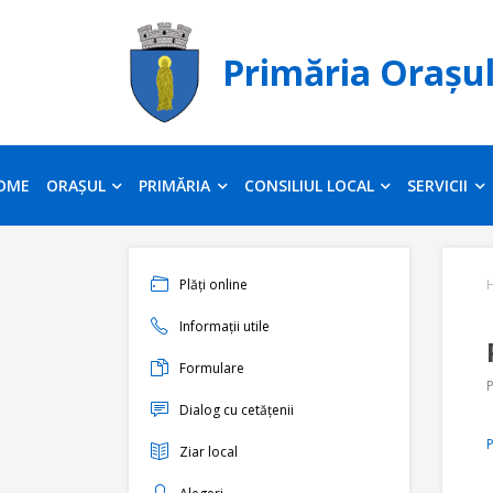
Primăria Orașu
OME
ORAȘUL
PRIMĂRIA
CONSILIUL LOCAL
SERVICII
Plăți online
Informații utile
Formulare
P
Dialog cu cetățenii
P
Ziar local