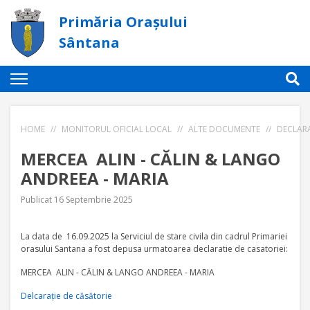
Primăria Orașului
Sântana
HOME
//
MONITORUL OFICIAL LOCAL
//
ALTE DOCUMENTE
//
DECLARA
MERCEA ALIN - CĂLIN & LANGO
ANDREEA - MARIA
Publicat 16 Septembrie 2025
La data de 16.09.2025 la Serviciul de stare civila din cadrul Primariei
orasului Santana a fost depusa urmatoarea declaratie de casatoriei:
MERCEA ALIN - CĂLIN & LANGO ANDREEA - MARIA
Delcarație de căsătorie