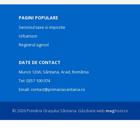
PAGINI POPULARE
Serviciul taxe si impozite
Urbanism
Registrul agricol
DATE DE CONTACT
Muncii 120A, Sântana, Arad, România
Tel:
0357 100 074
Email:
contact@primariasantana.ro
© 2026 Primăria Orașului Sântana. Găzduire web
mag
host.ro