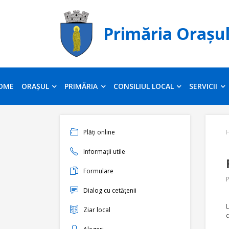
Primăria Orașu
OME
ORAȘUL
PRIMĂRIA
CONSILIUL LOCAL
SERVICII
Plăți online
Informații utile
Formulare
P
Dialog cu cetățenii
L
Ziar local
c