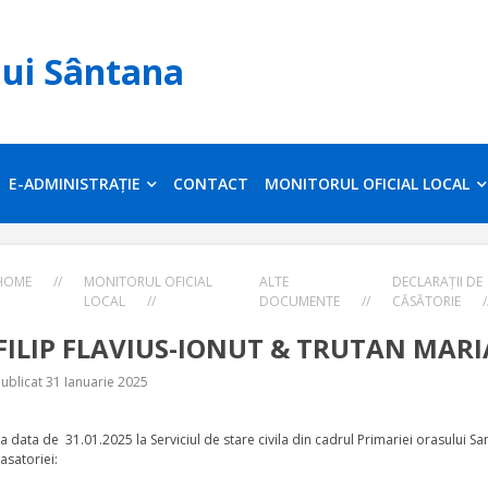
lui Sântana
E-ADMINISTRAȚIE
CONTACT
MONITORUL OFICIAL LOCAL
HOME
//
MONITORUL OFICIAL
ALTE
DECLARAȚII DE
LOCAL
//
DOCUMENTE
//
CĂSĂTORIE
/
FILIP FLAVIUS-IONUT & TRUTAN MAR
ublicat 31 Ianuarie 2025
a data de 31.01.2025 la Serviciul de stare civila din cadrul Primariei orasului
asatoriei: