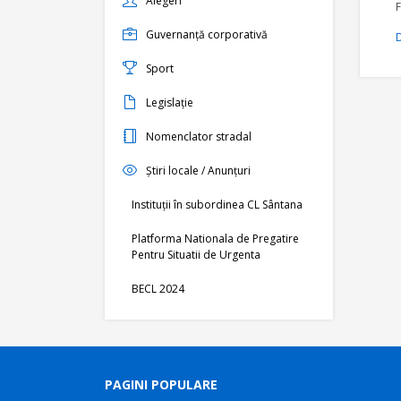
Alegeri
Guvernanță corporativă
D
Sport
Legislație
Nomenclator stradal
Știri locale / Anunțuri
Instituții în subordinea CL Sântana
Platforma Nationala de Pregatire
Pentru Situatii de Urgenta
BECL 2024
PAGINI POPULARE