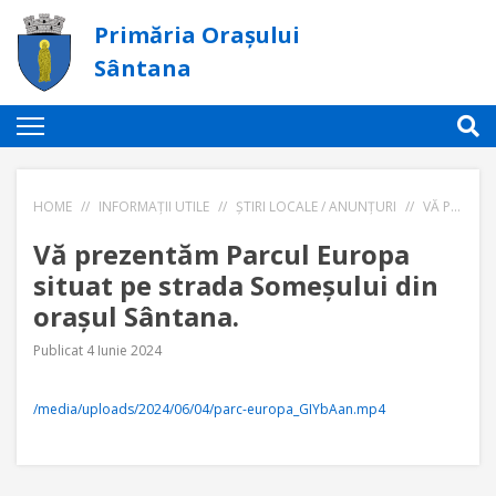
Primăria Orașului
Sântana
HOME
//
INFORMAȚII UTILE
//
ȘTIRI LOCALE / ANUNȚURI
//
VĂ PREZENTĂM PARCUL EUROPA SITUAT PE STRADA SOMEȘULUI DIN ORAȘUL SÂNTANA.
Vă prezentăm Parcul Europa
situat pe strada Someșului din
orașul Sântana.
Publicat 4 Iunie 2024
/media/uploads/2024/06/04/parc-europa_GIYbAan.mp4