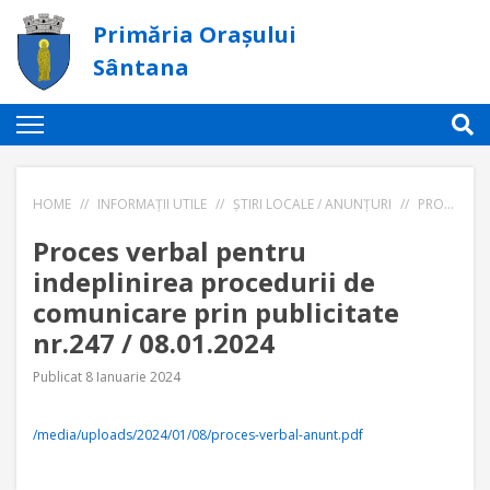
Primăria Orașului
Sântana
HOME
//
INFORMAȚII UTILE
//
ȘTIRI LOCALE / ANUNȚURI
//
PROCES VERBAL PENTRU INDEPLINIREA PROCEDURII DE COMUNICARE PRIN PUBLICITATE NR.247 / 08.01.2024
Proces verbal pentru
indeplinirea procedurii de
comunicare prin publicitate
nr.247 / 08.01.2024
Publicat 8 Ianuarie 2024
/media/uploads/2024/01/08/proces-verbal-anunt.pdf