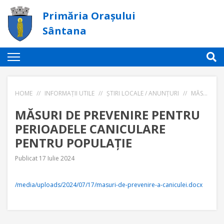
Primăria Orașului
Sântana
HOME
//
INFORMAȚII UTILE
//
ȘTIRI LOCALE / ANUNȚURI
//
MĂSURI DE PREVENIRE PENTRU PERIOADELE CANICULARE PENTRU POPULAŢIE
MĂSURI DE PREVENIRE PENTRU
PERIOADELE CANICULARE
PENTRU POPULAŢIE
Publicat 17 Iulie 2024
/media/uploads/2024/07/17/masuri-de-prevenire-a-caniculei.docx