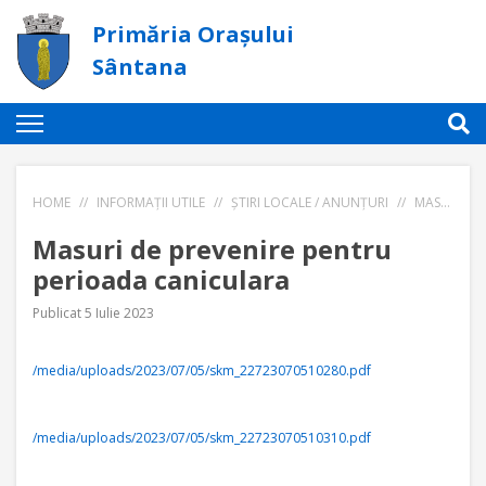
Primăria Orașului
Sântana
HOME
//
INFORMAȚII UTILE
//
ȘTIRI LOCALE / ANUNȚURI
//
MASURI DE PREVENIRE PENTRU PERIOADA CANICULARA
Masuri de prevenire pentru
perioada caniculara
Publicat 5 Iulie 2023
/media/uploads/2023/07/05/skm_22723070510280.pdf
/media/uploads/2023/07/05/skm_22723070510310.pdf